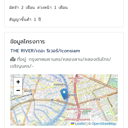
มัดจำ 2 เดือน ล่วงหน้า 1 เดือน

สัญญาขั้นต่ำ 1 ปี
ข้อมูลโครงการ
THE RIVER/เดอะ ริเวอร์/Iconsiam
ที่อยู่:
กรุงเทพมหานคร/คลองสาน/คลองต้นไทร/
เจริญนคร/-
+
−
Leaflet
|
©
OpenStreetMap