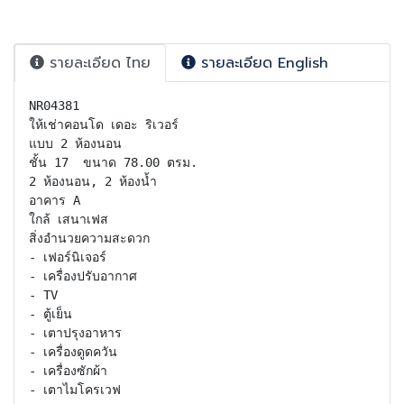
รายละเอียด ไทย
รายละเอียด English
NR04381

ให้เช่าคอนโด เดอะ ริเวอร์

แบบ 2 ห้องนอน 

ชั้น 17  ขนาด 78.00 ตรม.

2 ห้องนอน, 2 ห้องน้ำ

อาคาร A

ใกล้ เสนาเฟส

สิ่งอำนวยความสะดวก

- เฟอร์นิเจอร์

- เครื่องปรับอากาศ

- TV

- ตู้เย็น

- เตาปรุงอาหาร

- เครื่องดูดควัน

- เครื่องซักผ้า

- เตาไมโครเวฟ
