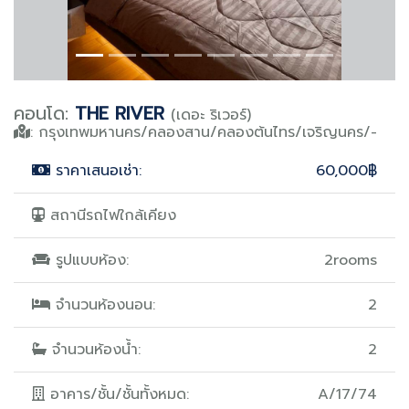
คอนโด:
THE RIVER
(เดอะ ริเวอร์)
: กรุงเทพมหานคร/คลองสาน/คลองต้นไทร/เจริญนคร/-
ราคาเสนอเช่า:
60,000฿
สถานีรถไฟใกล้เคียง
รูปแบบห้อง:
2rooms
จำนวนห้องนอน:
2
จำนวนห้องน้ำ:
2
อาคาร/ชั้น/ชั้นทั้งหมด:
A/17/74